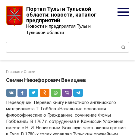
Перейти
Портал Тулы и Тульской
к
области: новости, каталог
контенту
предприятий
Новости и предприятия Тулы и
Тульской области
Поиск:
Главная
»
Статьи
Семен Никифорович Веницеев
Переводчик. Перевел книгу известного английского
материалиста Т. Гоббса «Начальные основания
философические о Гражданине, сочинение Фомы
Гоббезия». В 1767 г. сотрудничал в Комиссии Уложения
вместе с Н. И. Новиковым. Большую часть жизни прожил
в Туле. В 1780-х годах управлял Тульским оружейным